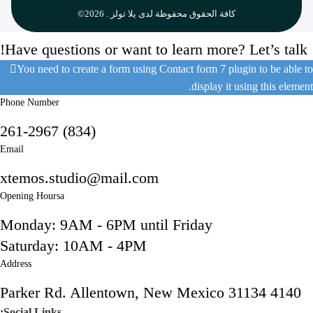
كافة الحقوق محفوظة لدى يلا تولز . 2026©
Have questions or want to learn more? Let’s talk!
You need to create a form using Contact form 7 plugin to be able to
display it using this element.
Phone Number
(834) 261-2967
Email
xtemos.studio@mail.com
Opening Hoursa
Monday: 9AM - 6PM until Friday
Saturday: 10AM - 4PM
Address
4140 Parker Rd. Allentown, New Mexico 31134
Social Links: