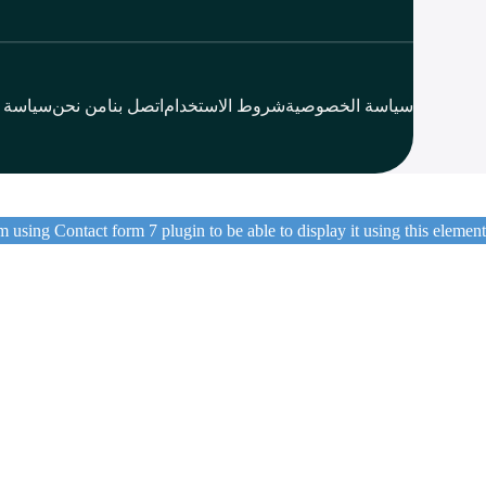
سياسة الخصوصية
شروط الاستخدام
اتصل بنا
من نحن
سياسة ا
 using Contact form 7 plugin to be able to display it using this element.