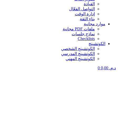
القيادة
التواصل الفعّال
إدارة الوقت
بناء الثقة
موارد مجانية
ملفات PDF مجانية
نماذج جلسات
Checklists
الكوتشينج
الكوتشينج الشخصي
الكوتشينج المدرسي
الكوتشينج المهني
د.م.
0,00
0