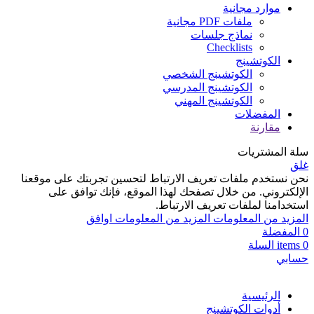
موارد مجانية
ملفات PDF مجانية
نماذج جلسات
Checklists
الكوتشينج
الكوتشينج الشخصي
الكوتشينج المدرسي
الكوتشينج المهني
المفضلات
مقارنة
سلة المشتريات
غلق
نحن نستخدم ملفات تعريف الارتباط لتحسين تجربتك على موقعنا
الإلكتروني. من خلال تصفحك لهذا الموقع، فإنك توافق على
استخدامنا لملفات تعريف الارتباط.
المزيد من المعلومات
المزيد من المعلومات
اوافق
0
المفضلة
0
items
السلة
حسابي
الرئيسية
أدوات الكوتشينج