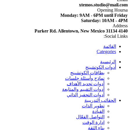
xtemos.studio@mail.com
Opening Hoursa
Monday: 9AM - 6PM until Friday
Saturday: 10AM - 4PM
Address
4140 Parker Rd. Allentown, New Mexico 31134
Social Links:
القائمة
Categories
الرئيسية
أدوات الكوتشينج
بطاقات الكوتشينج
نماذج وأسئلة جلسات
أدوات تحديد الأهداف
أدوات التقييم والمتابعة
أدوات التحفيز الذاتي
الحقائب التدريبية
تطوير الذات
القيادة
التواصل الفعّال
إدارة الوقت
بناء الثقة