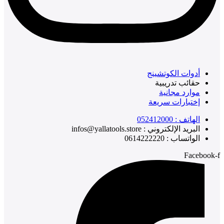
أدوات الكوتشينج
حقائب تدريبية
موارد مجانية
إختبارات سريعة
الهاتف : 052412000
البريد الإلكتروني : infos@yallatools.store
الواتساب : 0614222220
Facebook-f