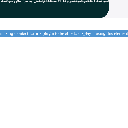
سياسة الخصوصية
شروط الاستخدام
اتصل بنا
من نحن
سياسة ا
 using Contact form 7 plugin to be able to display it using this element.