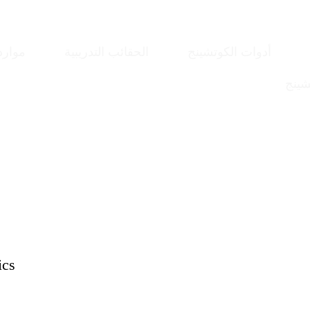
أدوات الكوتشينج
الحقائب التدريبية
موارد
شينج
ics