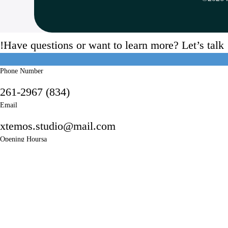
Have questions or want to learn more? Let’s talk!
Phone Number
(834) 261-2967
Email
xtemos.studio@mail.com
Opening Hoursa
Monday: 9AM - 6PM until Friday
Saturday: 10AM - 4PM
Address
4140 Parker Rd. Allentown, New Mexico 31134
Social Links: